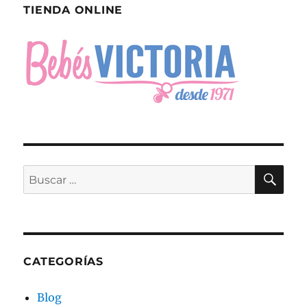
TIENDA ONLINE
BU
Buscar
por:
CATEGORÍAS
Blog