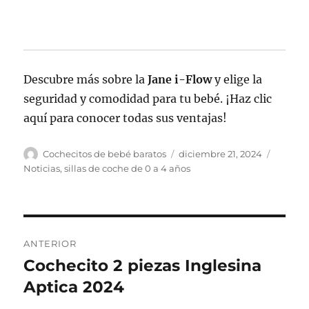
Descubre más sobre la
Jane i-Flow
y elige la
seguridad y comodidad para tu bebé. ¡Haz clic
aquí para conocer todas sus ventajas!
Autor
Publicado
Categor
Cochecitos de bebé baratos
diciembre 21, 2024
el
Noticias
,
sillas de coche de 0 a 4 años
Navegación
ANTERIOR
de
Cochecito 2 piezas Inglesina
Entrada
anterior:
Aptica 2024
entradas