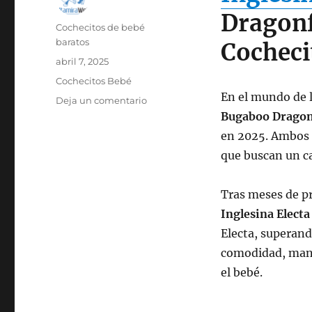
Dragonf
Autor
Cochecitos de bebé
baratos
Cocheci
Publicado
abril 7, 2025
el
Categorías
Cochecitos Bebé
En el mundo de l
en
Deja un comentario
Carrito
Bugaboo Dragon
bebé
en 2025. Ambos o
compactos
que buscan un ca
2025,
Inglesina
Electa
Tras meses de pr
vs
Inglesina Elect
Bugaboo
Dragofly
Electa, superand
comodidad, mani
el bebé.