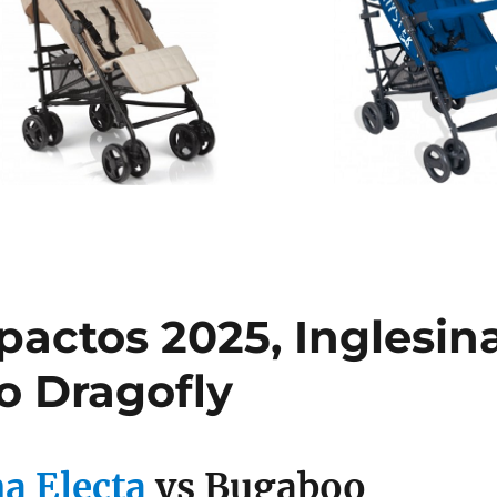
pactos 2025, Inglesin
o Dragofly
na Electa
vs Bugaboo