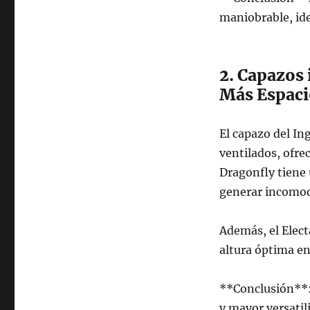
maniobrable, ide
2. Capazos 
Más Espacio
El capazo del In
ventilados, ofr
Dragonfly tiene
generar incomod
Además, el Elect
altura óptima en
**Conclusión**:
y mayor versatil