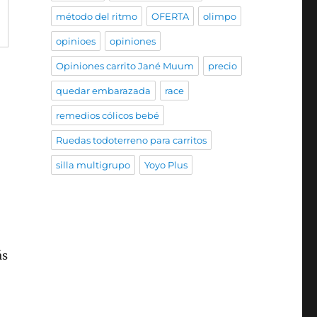
método del ritmo
OFERTA
olimpo
opinioes
opiniones
Opiniones carrito Jané Muum
precio
quedar embarazada
race
remedios cólicos bebé
Ruedas todoterreno para carritos
silla multigrupo
Yoyo Plus
ás