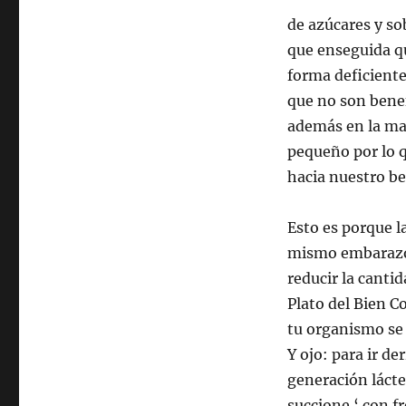
Alimentación
de azúcares y so
tras
el
que enseguida qu
parto
forma deficiente
que no son bene
además en la ma
pequeño por lo 
hacia nuestro be
Esto es porque l
mismo embarazo y
reducir la cantid
Plato del Bien C
tu organismo se 
Y ojo: para ir d
generación lácte
succione ‘ con f