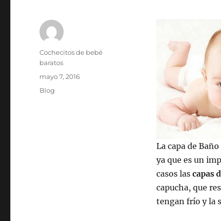
Autor
Cochecitos de bebé
baratos
Publicado
mayo 7, 2016
el
Categorías
Blog
La capa de Baño 
ya que es un imp
casos las
capas 
capucha, que res
tengan frío y la